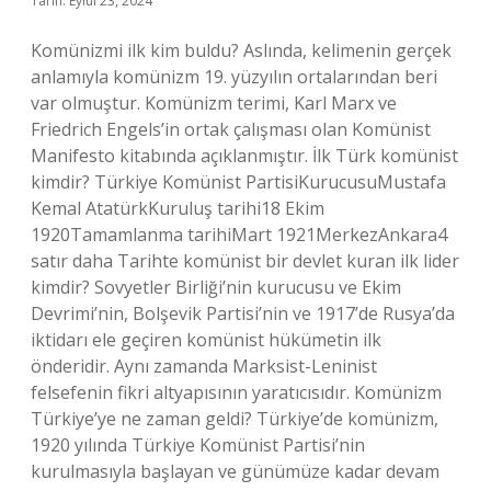
Tarih: Eylül 23, 2024
Komünizmi ilk kim buldu? Aslında, kelimenin gerçek
anlamıyla komünizm 19. yüzyılın ortalarından beri
var olmuştur. Komünizm terimi, Karl Marx ve
Friedrich Engels’in ortak çalışması olan Komünist
Manifesto kitabında açıklanmıştır. İlk Türk komünist
kimdir? Türkiye Komünist PartisiKurucusuMustafa
Kemal AtatürkKuruluş tarihi18 Ekim
1920Tamamlanma tarihiMart 1921MerkezAnkara4
satır daha Tarihte komünist bir devlet kuran ilk lider
kimdir? Sovyetler Birliği’nin kurucusu ve Ekim
Devrimi’nin, Bolşevik Partisi’nin ve 1917’de Rusya’da
iktidarı ele geçiren komünist hükümetin ilk
önderidir. Aynı zamanda Marksist-Leninist
felsefenin fikri altyapısının yaratıcısıdır. Komünizm
Türkiye’ye ne zaman geldi? Türkiye’de komünizm,
1920 yılında Türkiye Komünist Partisi’nin
kurulmasıyla başlayan ve günümüze kadar devam