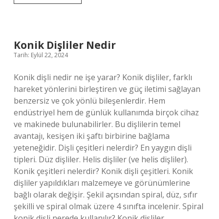
Sürtme
Izi
Nasıl
Geçer
Konik Dişliler Nedir
Tarih: Eylül 22, 2024
Konik dişli nedir ne işe yarar? Konik dişliler, farklı
hareket yönlerini birleştiren ve güç iletimi sağlayan
benzersiz ve çok yönlü bileşenlerdir. Hem
endüstriyel hem de günlük kullanımda birçok cihaz
ve makinede bulunabilirler. Bu dişlilerin temel
avantajı, kesişen iki şaftı birbirine bağlama
yeteneğidir. Dişli çeşitleri nelerdir? En yaygın dişli
tipleri. Düz dişliler. Helis dişliler (ve helis dişliler).
Konik çeşitleri nelerdir? Konik dişli çeşitleri. Konik
dişliler yapıldıkları malzemeye ve görünümlerine
bağlı olarak değişir. Şekil açısından spiral, düz, sıfır
şekilli ve spiral olmak üzere 4 sınıfta incelenir. Spiral
konik dişli nerede kullanılır? Konik dişliler