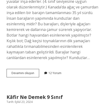
yuvalar inşa ederler. (4. sınıf seviyesine uygun
olarak düzenlenmiştir.) Kanada’da ağaç ve çamurdan
inşa edilen bir barajın tamamlanması 35 yıl sürdü.
İnsan barajların yapımında kunduzlar dan
esinlenmiş midir? Bu barajları, dişleriyle ağaçları
kemirerek ve dallarına çamur sürerek yapıyorlar.
Botlar hangi hayvandan esinlenerek yapılmıştır?
Kışlık bot; Dağ keçisi toynaklarının dik yamaçları
rahatlıkla tırmanabilmesinden esinlenilerek
kaymayan taban geliştirildi. Barajlar hangi
canlılardan esinlenerek yapılmıştır? Kunduzlar…
Barajlar
Devamını okuyun
12 Yorum
Yapılırken
Hangi
Hayvandan
Esinlenerek
Yapılmıştır
Kâfir Ne Demek 9 Sınıf
Tarih: Eylül 23, 2024