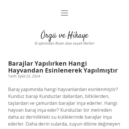
menüyü
Anasayfa
aç
Gizlilik Politikası
Örgü ve Hikaye
Yasal Uyarı
El işlerinden ilham alan neşeli fikirler!
Hakkımızda
Örgü
Barajlar Yapılırken Hangi
Hayvandan Esinlenerek Yapılmıştır
ve
Tarih: Eylül 23, 2024
Hikaye
Baraj yapımında hangi hayvanlardan esinlenmiştir?
Kunduz barajı Kunduzlar dallardan, bitkilerden,
Yazılar
taşlardan ve çamurdan barajlar inşa ederler. Hangi
hayvan baraj inşa eder? Kunduzlar bir metreden
daha az derinlikteki su kütlelerinde barajlar inşa
ederler. Daha derin sularda, suyun dibine değmeyen