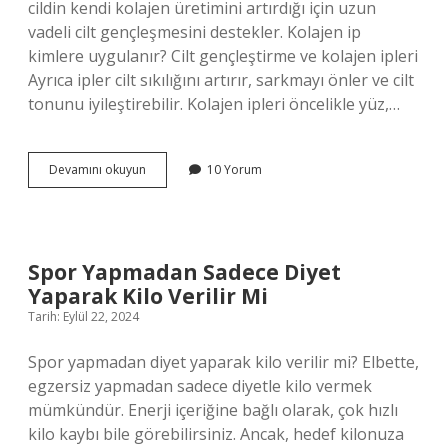
cildin kendi kolajen üretimini artırdığı için uzun
vadeli cilt gençleşmesini destekler. Kolajen ip
kimlere uygulanır? Cilt gençleştirme ve kolajen ipleri
Ayrıca ipler cilt sıkılığını artırır, sarkmayı önler ve cilt
tonunu iyileştirebilir. Kolajen ipleri öncelikle yüz,…
Kolajen
Devamını okuyun
10 Yorum
Ipi
Nedir
Ne
Işe
Yarar
Spor Yapmadan Sadece Diyet
Yaparak Kilo Verilir Mi
Tarih: Eylül 22, 2024
Spor yapmadan diyet yaparak kilo verilir mi? Elbette,
egzersiz yapmadan sadece diyetle kilo vermek
mümkündür. Enerji içeriğine bağlı olarak, çok hızlı
kilo kaybı bile görebilirsiniz. Ancak, hedef kilonuza