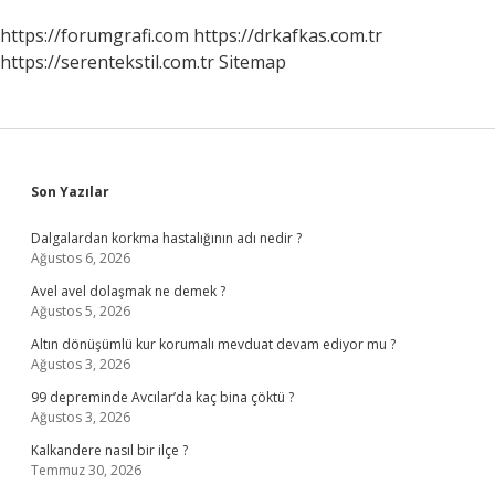
https://forumgrafi.com
https://drkafkas.com.tr
https://serentekstil.com.tr
Sitemap
Sidebar
Son Yazılar
Dalgalardan korkma hastalığının adı nedir ?
Ağustos 6, 2026
Avel avel dolaşmak ne demek ?
Ağustos 5, 2026
Altın dönüşümlü kur korumalı mevduat devam ediyor mu ?
Ağustos 3, 2026
99 depreminde Avcılar’da kaç bina çöktü ?
Ağustos 3, 2026
Kalkandere nasıl bir ilçe ?
Temmuz 30, 2026