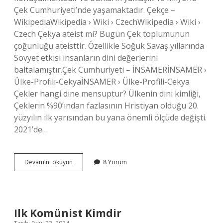
Çek Cumhuriyeti’nde yaşamaktadır. Çekçe –
WikipediaWikipedia › Wiki › CzechWikipedia › Wiki ›
Czech Çekya ateist mi? Bugün Çek toplumunun
çoğunluğu ateisttir. Özellikle Soğuk Savaş yıllarında
Sovyet etkisi insanların dini değerlerini
baltalamıştır.Çek Cumhuriyeti – İNSAMERİNSAMER ›
Ülke-Profili-CekyaİNSAMER › Ülke-Profili-Cekya
Çekler hangi dine mensuptur? Ülkenin dini kimliği,
Çeklerin %90’ından fazlasının Hristiyan olduğu 20.
yüzyılın ilk yarısından bu yana önemli ölçüde değişti.
2021’de…
Prag
Devamını okuyun
8 Yorum
Hangi
Dine
Mensup
Ilk Komünist Kimdir