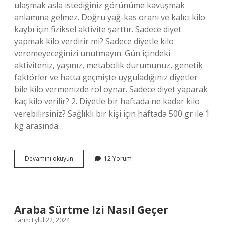
ulaşmak asla istediğiniz görünüme kavuşmak
anlamına gelmez. Doğru yağ-kas oranı ve kalıcı kilo
kaybı için fiziksel aktivite şarttır. Sadece diyet
yapmak kilo verdirir mi? Sadece diyetle kilo
veremeyeceğinizi unutmayın. Gün içindeki
aktiviteniz, yaşınız, metabolik durumunuz, genetik
faktörler ve hatta geçmişte uyguladığınız diyetler
bile kilo vermenizde rol oynar. Sadece diyet yaparak
kaç kilo verilir? 2. Diyetle bir haftada ne kadar kilo
verebilirsiniz? Sağlıklı bir kişi için haftada 500 gr ile 1
kg arasında…
Spor
Devamını okuyun
12 Yorum
Yapmadan
Sadece
Diyet
Yaparak
Kilo
Araba Sürtme Izi Nasıl Geçer
Verilir
Tarih: Eylül 22, 2024
Mi