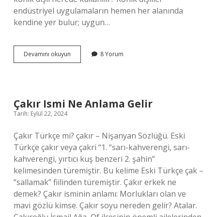
endüstriyel uygulamaların hemen her alanında
kendine yer bulur; uygun…
Konik
Devamını okuyun
8 Yorum
Dişliler
Nedir
Çakır Ismi Ne Anlama Gelir
Tarih: Eylül 22, 2024
Çakır Türkçe mi? çakır – Nişanyan Sözlüğü. Eski
Türkçe çakır veya çakri “1. “sarı-kahverengi, sarı-
kahverengi, yırtıcı kuş benzeri 2. şahin”
kelimesinden türemiştir. Bu kelime Eski Türkçe çak –
“sallamak” fiilinden türemiştir. Çakır erkek ne
demek? Çakır isminin anlamı: Morlukları olan ve
mavi gözlü kimse. Çakır soyu nereden gelir? Atalar.