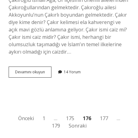
Çakıroğlu İsmail Ağa, Of ilçesinin önemli ailelerinden
Çakıroğullarından gelmektedir. Çakıroğlu ailesi
Akkoyunlu’nun Çakırlı boyundan gelmektedir. Çakır
diye kime denir? Çakır kelimesi ela kahverengi ve
açık mavi gözlü anlamına geliyor. Çakır ismi caiz mi?
Çakır ismi caiz midir? Çakır ismi, herhangi bir
olumsuzluk taşımadığı ve İslam’ın temel ilkelerine
aykırı olmadığı için caizdir.…
Çakır
Devamını okuyun
14 Yorum
Ismi
Ne
Anlama
Gelir
Yazı
Önceki
1
…
175
176
177
…
179
Sonraki
sayfalaması