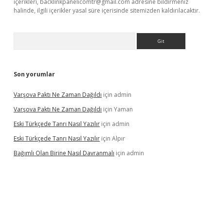
içerikleri,
backlinkpanelicomtr@gmail.com
adresine bildirmeniz
halinde, ilgili içerikler yasal süre içerisinde sitemizden kaldırılacaktır.
Arama
Son yorumlar
Varşova Paktı Ne Zaman Dağıldı
için
admin
Varşova Paktı Ne Zaman Dağıldı
için
Yaman
Eski Türkçede Tanrı Nasıl Yazılır
için
admin
Eski Türkçede Tanrı Nasıl Yazılır
için
Alpır
Bağımlı Olan Birine Nasıl Davranmalı
için
admin