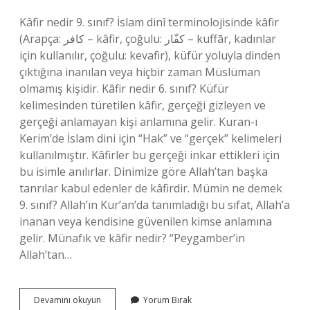
Kâfir nedir 9. sınıf? İslam dinî terminolojisinde kâfir
(Arapça: كافر – kâfir, çoğulu: كفّار – kuffār, kadınlar
için kullanılır, çoğulu: kevafir), küfür yoluyla dinden
çıktığına inanılan veya hiçbir zaman Müslüman
olmamış kişidir. Kâfir nedir 6. sınıf? Küfür
kelimesinden türetilen kâfir, gerçeği gizleyen ve
gerçeği anlamayan kişi anlamına gelir. Kuran-ı
Kerim’de İslam dini için “Hak” ve “gerçek” kelimeleri
kullanılmıştır. Kâfirler bu gerçeği inkar ettikleri için
bu isimle anılırlar. Dinimize göre Allah’tan başka
tanrılar kabul edenler de kâfirdir. Mümin ne demek
9. sınıf? Allah’ın Kur’an’da tanımladığı bu sıfat, Allah’a
inanan veya kendisine güvenilen kimse anlamına
gelir. Münafık ve kâfir nedir? “Peygamber’in
Allah’tan…
Kâfir
Devamını okuyun
Yorum Bırak