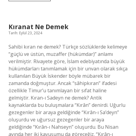
Ne
Demek
9
Sınıf
Kıranat Ne Demek
Tarih: Eylül 23, 2024
Sahibi kıran ne demek? Türkçe sözlüklerde kelimeye
“güçlü ve üstün, muzaffer (hükümdar)” anlamı
verilmiştir. Rivayete göre, İslam edebiyatında büyük
hükümdarları tanımlamak için bir unvan olarak sıkça
kullanılan Büyük İskender böyle mübarek bir
zamanda doğmuştur. Ancak “sâhipkıran” ifadesi
özellikle Timur’u tanımlayan bir sıfat haline
gelmiştir. Kıran-ı Sadeyn ne demek? Antik
kaynaklarda bu buluşmalara “Kırân” denirdi. Uğurlu
gezegenler bir araya geldiğinde “Kırân-ı Sa’deyn”
oluşurdu ve uğursuz gezegenler bir araya
geldiğinde “Kırân-ı Nahseyn” oluşurdu. Bu Nisan
ayında her iki kavuşumu da göreceğiz. “Kırân-ı